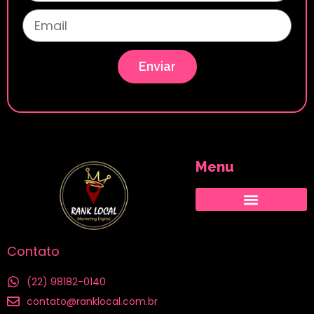
Enviar
Menu
Cidades atendidas
Contato
(22) 98182-0140
contato@ranklocal.com.br