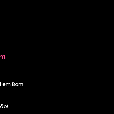
em
al em Bom
ção!