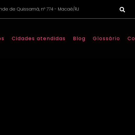
nde de Quissamã, nº 774 - Macaé/RJ
os
Cidades atendidas
Blog
Glossário
Co