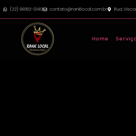
(22) 98182-0140
contato@ranklocal.com.br
Rua Visco
Home
Serviç