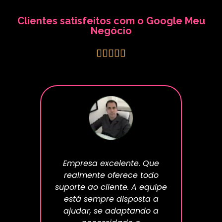
Clientes satisfeitos com o Google Meu
Negócio





empre
Empresa excelente. Que
Empre
a os
realmente oferece todo
co
rma
suporte ao cliente. A equipe
Con
ndo!!
está sempre disposta a
tran
ajudar, se adaptando a
um