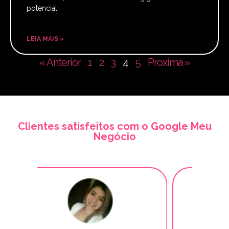
potencial
LEIA MAIS »
« Anterior
1
2
3
4
5
Proxima »
Clientes satisfeitos com o Google Meu
Negócio