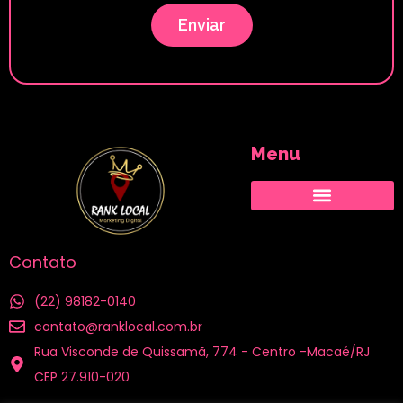
Enviar
Menu
Cidades atendidas
Contato
(22) 98182-0140
contato@ranklocal.com.br
Rua Visconde de Quissamã, 774 - Centro -Macaé/RJ
CEP 27.910-020