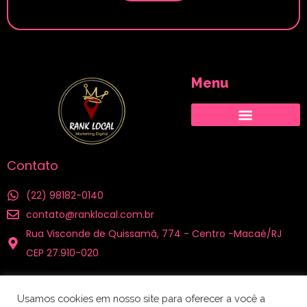
Menu
Cidades atendidas
Contato
(22) 98182-0140
contato@ranklocal.com.br
Rua Visconde de Quissamã, 774 - Centro -Macaé/RJ
CEP 27.910-020
Nossas Redes
Usamos cookies em nosso site para oferecer a você a