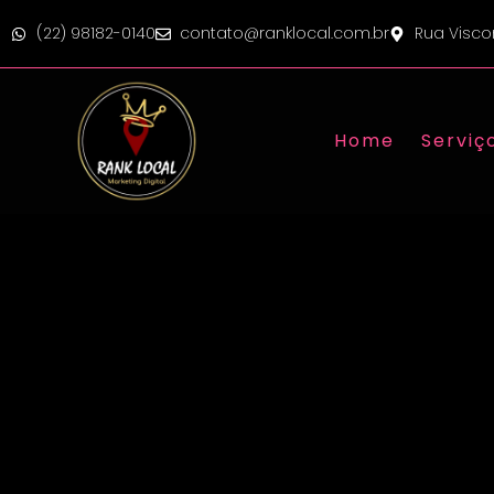
(22) 98182-0140
contato@ranklocal.com.br
Rua Visco
Home
Serviç