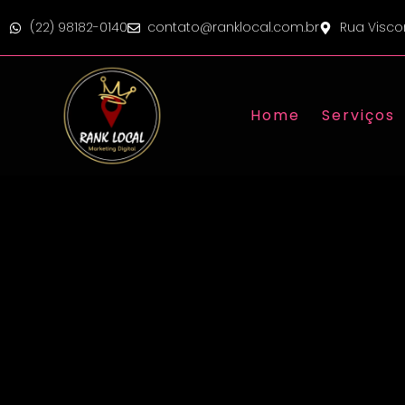
(22) 98182-0140
contato@ranklocal.com.br
Rua Visco
Home
Serviços