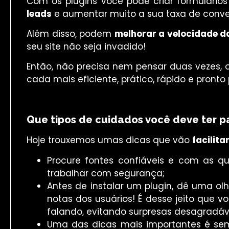
Com os plugins você pode criar formulário
leads
e aumentar muito a sua taxa de conve
Além disso, podem
melhorar a velocidade d
seu site não seja invadido!
Então, não precisa nem pensar duas vezes, os
cada mais eficiente, prático, rápido e pront
Que tipos de cuidados você deve ter pa
Hoje trouxemos umas dicas que vão
facilita
Procure fontes confiáveis e com as qu
trabalhar com segurança;
Antes de instalar um plugin, dê uma ol
notas dos usuários! É desse jeito que v
falando, evitando surpresas desagradáv
Uma das dicas mais importantes é sempr