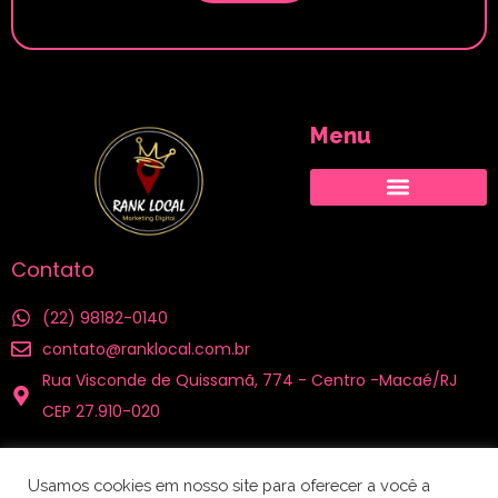
Menu
Cidades atendidas
Contato
(22) 98182-0140
contato@ranklocal.com.br
Rua Visconde de Quissamã, 774 - Centro -Macaé/RJ
CEP 27.910-020
Nossas Redes
Usamos cookies em nosso site para oferecer a você a